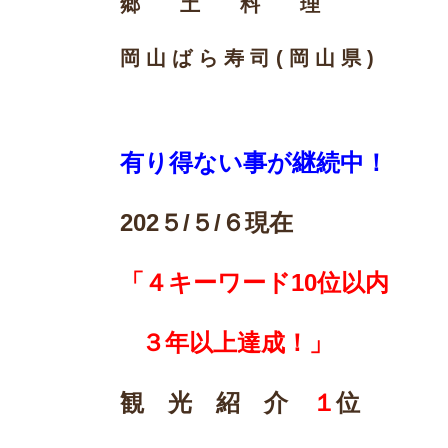
郷 土 料 理
岡 山 ば ら 寿 司 ( 岡 山 県 )
有り得ない事が継続中！
202
５/５/６現在
「４キーワード10位以内
３年以上達成！」
観 光 紹 介
１
位