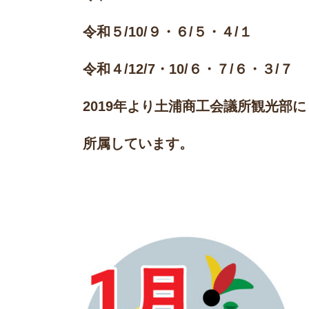
令和５/10/９・６/５・４/１
令和４/12/7・10/６・７/６・３/７
2019年より土浦商工会議所観光部に
所属しています。