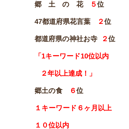
郷 土 の 花
５
位
47
都道府県花言葉
２
位
都道府県の神社お寺
２
位
「1キーワード10位以内
２年以上達成！」
郷土の食
６
位
１キーワード６ヶ月以上
１０位以内