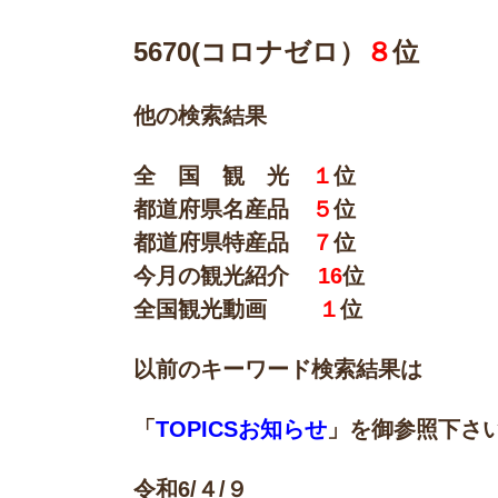
5670(
コロナゼロ）
８
位
他の検索結果
全 国 観 光
１
位
都道府県名産品
５
位
都道府県特産品
７
位
今月の観光紹介
16
位
全国観光動画
１
位
以前のキーワード検索結果は
「
TOPICSお知らせ
」
を御参照下さ
令和6/４/９