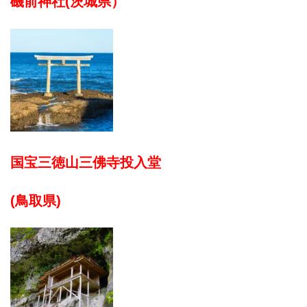
磯前神社(茨城県）
国宝三徳山三佛寺投入堂
(鳥取県)