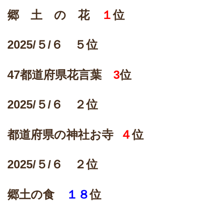
郷 土 の 花
１
位
2025/
５/６ ５位
47
都道府県花言葉
3
位
2025/
５/６ ２位
都道府県の神社お寺
４
位
2025/
５/６ ２位
郷土の食
１８
位