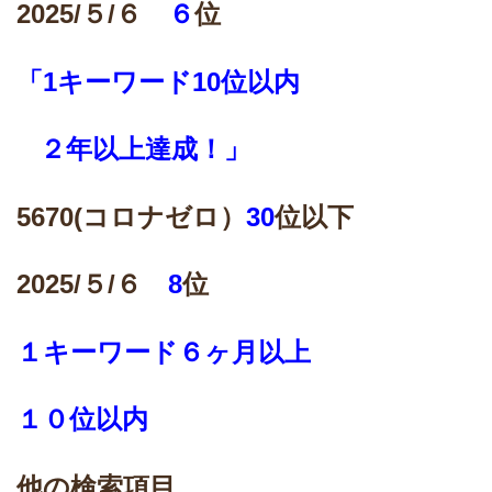
2025/
５/６
６
位
「1キーワード10位以内
２年以上達成！」
5670(
コロナゼロ）
30
位以下
2025/
５/６
8
位
１キーワード６ヶ月以上
１０位以内
他の検索項目