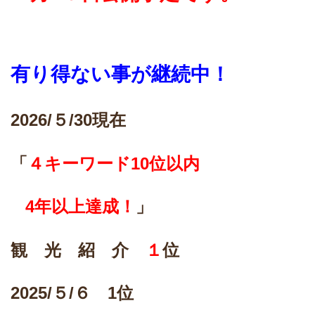
有り得ない事が継続中！
2026/
５/30現在
「
４キーワード10位以内
4
年以上達成！
」
観 光 紹 介
１
位
2025/
５/６ 1位