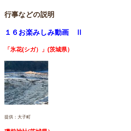
行事などの説明
１６お楽
みしみ動画 Ⅱ
「氷花(シガ）」
(茨城県）
提供：大子町