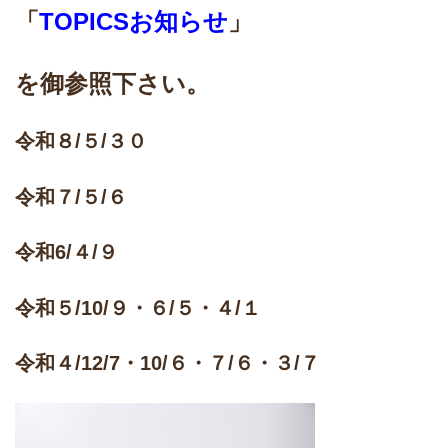
「
TOPICSお知らせ
」
を御参照下さい。
令和８/５/３０
令和７/５/６
令和6/４/９
令和５/10/９・６/５・４/１
令和４/12/7・10/６・７/６・３/７