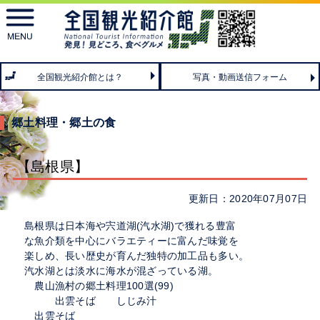
toggle
navigation
全国観光紹介館とは？
写真・動画送信フォーム
郷土料理・郷土の食
【島根県】
更新日：2020年07月07日
島根県は日本海や宍道湖(汽水湖)で獲れる豊富
な魚介類を中心にバラエティーに富んだ味覚を
楽しめ、長い歴史が育んだ独特の加工品も多い。
汽水湖とは淡水に海水が混ざっている湖。
農山漁村の郷土料理100選(99)
出雲そば しじみ汁
出雲そば