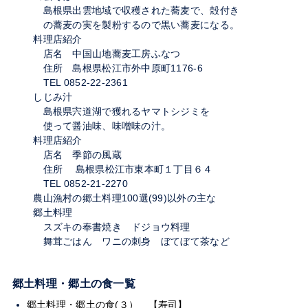
島根県出雲地域で収穫された蕎麦で、殻付き
の蕎麦の実を製粉するので黒い蕎麦になる。
料理店紹介
店名 中国山地蕎麦工房ふなつ
住所 島根県松江市外中原町1176-6
TEL 0852-22-2361
しじみ汁
島根県宍道湖で獲れるヤマトシジミを
使って醤油味、味噌味の汁。
料理店紹介
店名 季節の風蔵
住所 島根県松江市東本町１丁目６４
TEL 0852-21-2270
農山漁村の郷土料理100選(99)以外の主な
郷土料理
スズキの奉書焼き ドジョウ料理
舞茸ごはん ワニの刺身 ぼてぼて茶など
郷土料理・郷土の食一覧
郷土料理・郷土の食(３） 【寿司】