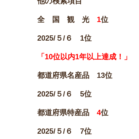
他の検索項目
全 国 観 光
1
位
2025/
５/６ 1位
「10位以内1年以上達成！」
都道府県名産品 13位
2025/
５/６ 5位
都道府県特産品
4
位
2025/
５/６ 7位