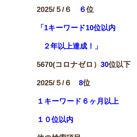
2025/
５/６
６
位
「1キーワード10位以内
２年以上達成！」
5670(
コロナゼロ）
30
位以下
2025/
５/６
8
位
１キーワード６ヶ月以上
１０位以内