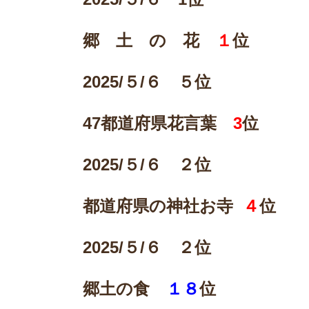
郷 土 の 花
１
位
2025/
５/６ ５位
47
都道府県花言葉
3
位
2025/
５/６ ２位
都道府県の神社お寺
４
位
2025/
５/６ ２位
郷土の食
１８
位