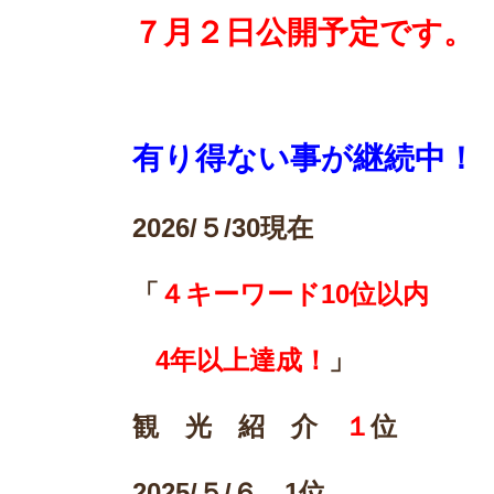
７月２日公開予定です。
有り得ない事が継続中！
2026/
５/30現在
「
４キーワード10位以内
4
年以上達成！
」
観 光 紹 介
１
位
2025/
５/６ 1位