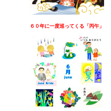
６０年に一度巡ってくる「丙午」