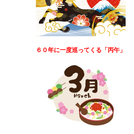
６０年に一度巡ってくる「丙午」