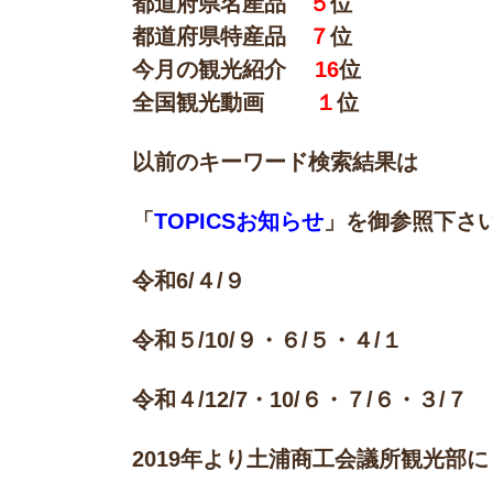
都道府県名産品
５
位
都道府県特産品
７
位
今月の観光紹介
16
位
全国観光動画
１
位
以前のキーワード検索結果は
「
TOPICSお知らせ
」
を御参照下さ
令和6/４/９
令和５/10/９・６/５・４/１
令和４/12/7・10/６・７/６・３/７
2019年より土浦商工会議所観光部に