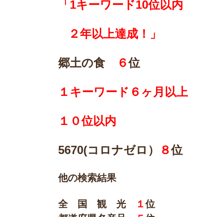
「1キーワード10位以内
２年以上達成！」
郷土の食
６
位
１キーワード６ヶ月以上
１０位以内
5670(
コロナゼロ）
８
位
他の検索結果
全 国 観 光
１
位