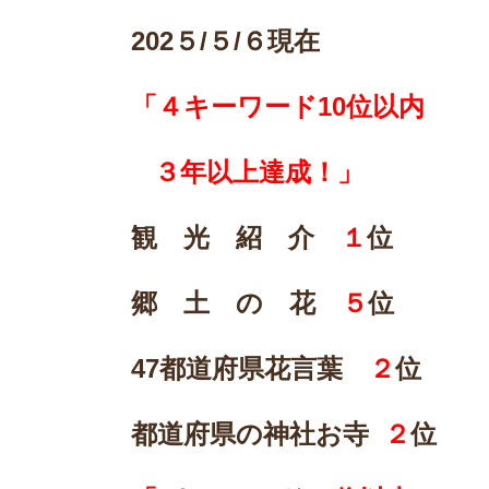
202
５/５/６現在
「４キーワード10位以内
３年以上達成！」
観 光 紹 介
１
位
郷 土 の 花
５
位
47
都道府県花言葉
２
位
都道府県の神社お寺
２
位