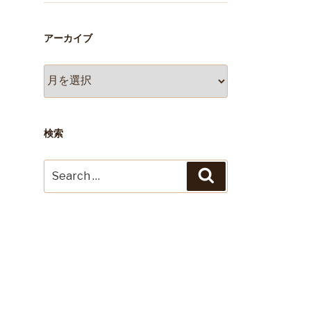
アーカイブ
ア
ー
カ
イ
ブ
検索
Search
Search
for: